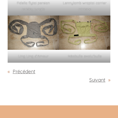
Fidella flytai persian
Lennylamb wraptai carrier
paisley jungle
minisize
Ling Ling d’Amour
Néobulle evolu’bulle
«
Précédent
Suivant
»