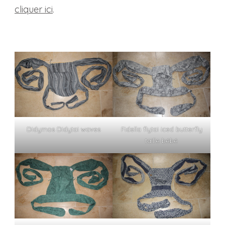
cliquer ici
.
Didymos Didytai waves
Fidella flytai iced butterfly
taille bébé