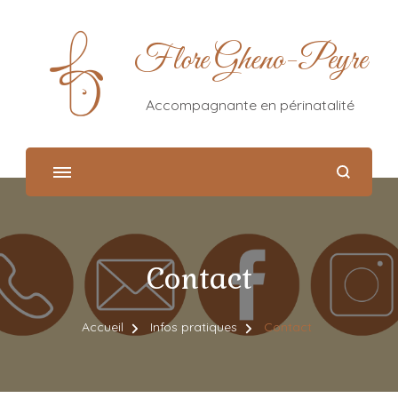
Flore Gheno-Peyre
Accompagnante en périnatalité
Contact
Accueil
Infos pratiques
Contact