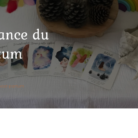
tance du
rtum
STRUIRE
 post-partum
U :
MPORTANCE
TIEN
S
T-
TUM