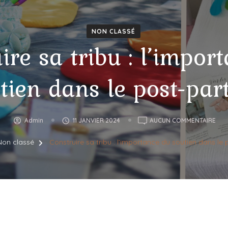
NON CLASSÉ
ire sa tribu : l’impor
tien dans le post-pa
CON
Admin
11 JANVIER 2024
AUCUN COMMENTAIRE
SA
Non classé
Construire sa tribu : l’importance du soutien dans le
TRIB
L’I
DU
SOU
DAN
LE
POS
PAR