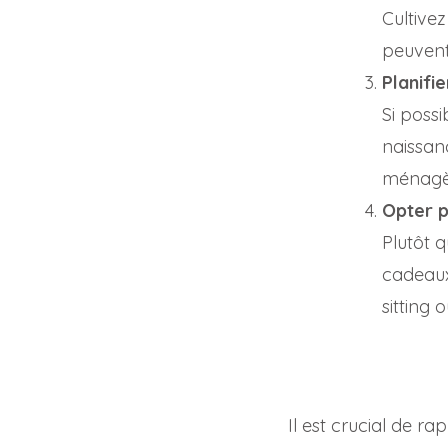
Cultive
peuvent
Planifie
Si possi
naissan
ménagèr
Opter p
Plutôt 
cadeaux
sitting
Il est crucial de r