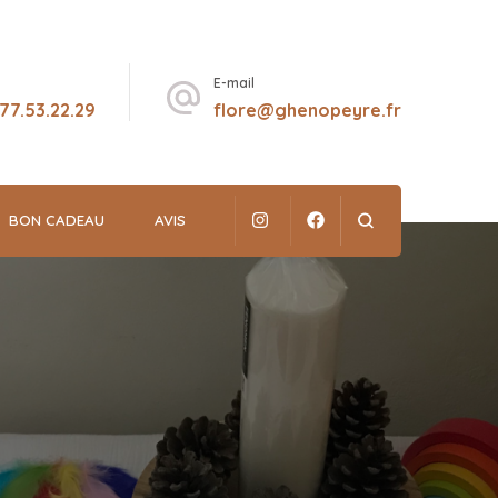
E-mail
.77.53.22.29
flore@ghenopeyre.fr
BON CADEAU
AVIS