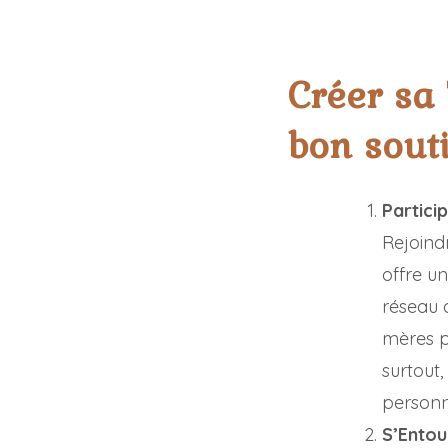
Créer sa 
bon sout
Partici
Rejoind
offre u
réseau 
mères p
surtout,
personne
S’Entou