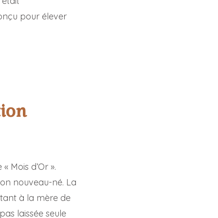
était
onçu pour élever
tion
« Mois d’Or ».
son nouveau-né. La
ttant à la mère de
as laissée seule