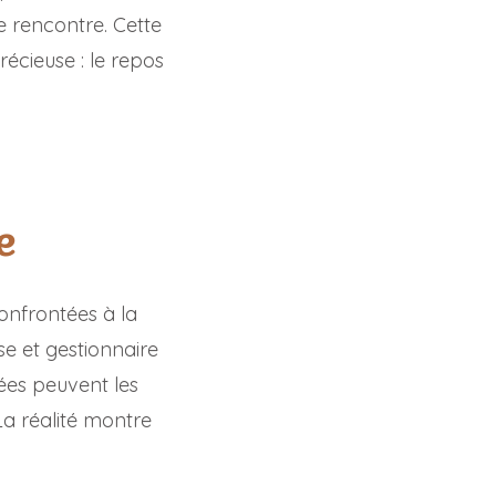
e rencontre. Cette
écieuse : le repos
e
confrontées à la
e et gestionnaire
ées peuvent les
La réalité montre