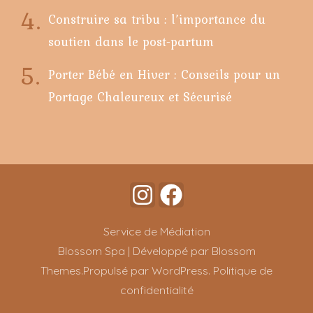
Construire sa tribu : l’importance du
soutien dans le post-partum
Porter Bébé en Hiver : Conseils pour un
Portage Chaleureux et Sécurisé
Service de Médiation
Blossom Spa | Développé par
Blossom
Themes
.Propulsé par
WordPress
.
Politique de
confidentialité